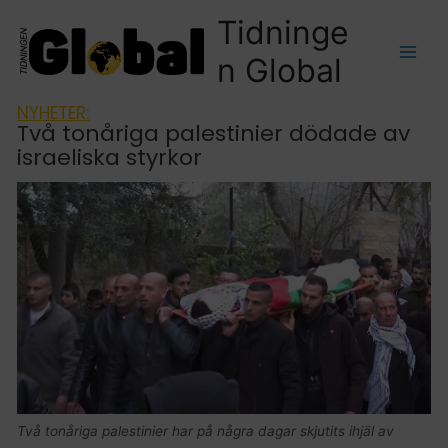
Tidninge
n Global
NYHETER:
Två tonåriga palestinier dödade av
israeliska styrkor
Två tonåriga palestinier har på några dagar skjutits ihjäl av