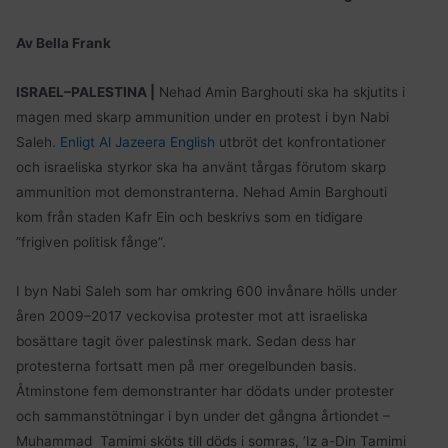
Av Bella Frank
ISRAEL–PALESTINA |
Nehad Amin Barghouti ska ha skjutits i
magen med skarp ammunition under en protest i byn Nabi
Saleh.
Enligt Al Jazeera English
utbröt det konfrontationer
och israeliska styrkor ska ha använt tårgas förutom skarp
ammunition mot demonstranterna. Nehad Amin Barghouti
kom från staden Kafr Ein och beskrivs som en tidigare
”frigiven politisk fånge”.
I byn Nabi Saleh som har omkring 600 invånare hölls under
åren 2009–2017 veckovisa protester mot att israeliska
bosättare tagit över palestinsk mark. Sedan dess har
protesterna fortsatt men på mer oregelbunden basis.
Åtminstone fem demonstranter har dödats under protester
och sammanstötningar i byn under det gångna årtiondet –
Muhammad Tamimi sköts till döds i somras, ’Iz a-Din Tamimi