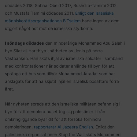
dödades 2018, Sabaa ’Obeid 2017, Rushdi a-Tamimi 2012
och Mustafa Tamimi dödades 2011.
Enligt den israeliska
människorättsorganisationen B’Tselem
hade ingen av dem
utgjort något hot mot de israeliska styrkorna.
I söndags dödades
den minderåriga Mohammed Abu Salah i
byn Silat al-Harithiya i närheten av Jenin på norra
Västbanken. Han sköts ihjäl av israeliska soldater i samband
med konfrontationer när soldater anlände till byn för att
spränga ett hus som tillhör Muhammad Jaradat som har
anklagats för att ha skjutit ihjäl en israelisk bosättare förra
året.
När nyheten spreds att den israeliska militären befann sig i
byn för att demolera huset tog sig palestinier t från
omkringliggande byar dit för att försöka förhindra
demoleringen,
rapporterar Al Jazeera English
. Enligt den
palestinska organisationen Stop the Wall sköts Mohammed