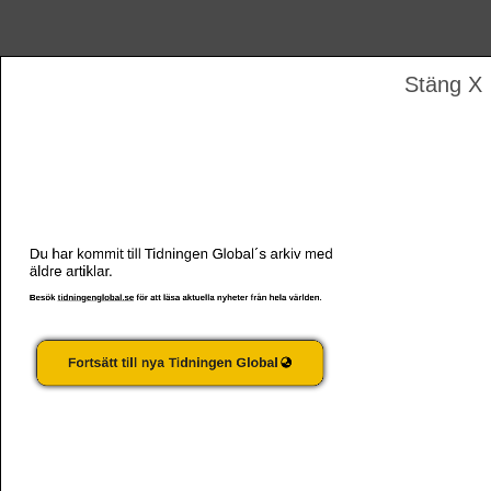
Stäng X
ESSÄ | Vardagsmotstånd är de marginaliserades vapen
Du har kommit till Tidningen Global´s arkiv med
äldre artiklar.
Besök
tidningenglobal.se
för att läsa aktuella nyheter från hela världen.
Fortsätt till nya Tidningen Global
Starbucksanställda: ”Vi kommer att vinna”