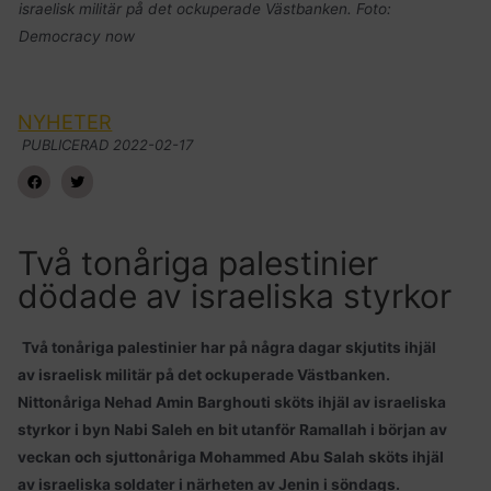
israelisk militär på det ockuperade Västbanken. Foto:
Democracy now
NYHETER
PUBLICERAD
2022-02-17
Två tonåriga palestinier
dödade av israeliska styrkor
Två tonåriga palestinier har på några dagar skjutits ihjäl
av israelisk militär på det ockuperade Västbanken.
Nittonåriga Nehad Amin Barghouti sköts ihjäl av israeliska
styrkor i byn Nabi Saleh en bit utanför Ramallah i början av
veckan och sjuttonåriga Mohammed Abu Salah sköts ihjäl
av israeliska soldater i närheten av Jenin i söndags.