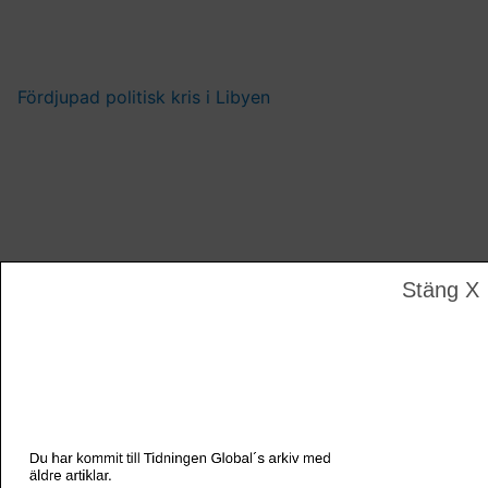
Fördjupad politisk kris i Libyen
Stäng X
Dödligt vapenrelaterat våld ökar i USA
Du har kommit till Tidningen Global´s arkiv med
äldre artiklar.