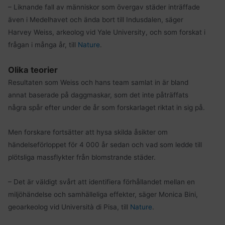
– Liknande fall av människor som övergav städer inträffade
även i Medelhavet och ända bort till Indusdalen, säger
Harvey Weiss, arkeolog vid Yale University, och som forskat i
frågan i många år, till
Nature
.
Olika teorier
Resultaten som Weiss och hans team samlat in är bland
annat baserade på daggmaskar, som det inte påträffats
några spår efter under de år som forskarlaget riktat in sig på.
Men forskare fortsätter att hysa skilda åsikter om
händelseförloppet för 4 000 år sedan och vad som ledde till
plötsliga massflykter från blomstrande städer.
– Det är väldigt svårt att identifiera förhållandet mellan en
miljöhändelse och samhälleliga effekter, säger Monica Bini,
geoarkeolog vid Università di Pisa, till
Nature
.