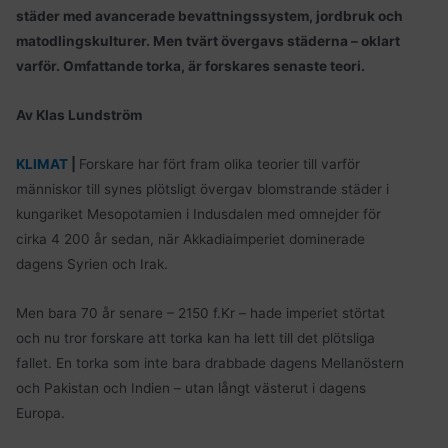
städer med avancerade bevattningssystem, jordbruk och
matodlingskulturer. Men tvärt övergavs städerna – oklart
varför. Omfattande torka, är forskares senaste teori.
Av Klas Lundström
KLIMAT
|
Forskare har fört fram olika teorier till varför
människor till synes plötsligt övergav blomstrande städer i
kungariket Mesopotamien i Indusdalen med omnejder för
cirka 4 200 år sedan, när Akkadiaimperiet dominerade
dagens Syrien och Irak.
Men bara 70 år senare – 2150 f.Kr – hade imperiet störtat
och nu tror forskare att torka kan ha lett till det plötsliga
fallet. En torka som inte bara drabbade dagens Mellanöstern
och Pakistan och Indien – utan långt västerut i dagens
Europa.