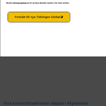
Besök
tidningenglobal.se
för att läsa aktuella nyheter från hela världen.
Fortsätt till nya Tidningen Global
Starbucks sparkade fackligt aktiva i Memphis
Fyra kvinnorättsaktivister släppta i Afghanistan