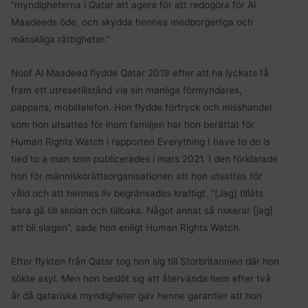
”myndigheterna i Qatar att agera för att redogöra för Al
Maadeeds öde, och skydda hennes medborgerliga och
mänskliga rättigheter.”
Noof Al Maadeed flydde Qatar 2019 efter att ha lyckats få
fram ett utresetillstånd via sin manliga förmyndares,
pappans, mobiltelefon. Hon flydde förtryck och misshandel
som hon utsattes för inom familjen har hon berättat för
Human Rights Watch i rapporten
Everything I have to do is
tied to a man
som publicerades i mars 2021. I den förklarade
hon för människorättsorganisationen att hon utsattes för
våld och att hennes liv begränsades kraftigt. ”[Jag] tilläts
bara gå till skolan och tillbaka. Något annat så riskerar [jag]
att bli slagen”, sade hon enligt Human Rights Watch.
Efter flykten från Qatar tog hon sig till Storbritannien där hon
sökte asyl. Men hon beslöt sig att återvända hem efter två
år då qatariska myndigheter gav henne garantier att hon