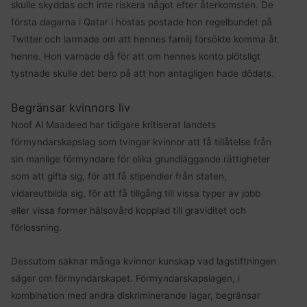
skulle skyddas och inte riskera något efter återkomsten. De
första dagarna i Qatar i höstas postade hon regelbundet på
Twitter och larmade om att hennes familj försökte komma åt
henne. Hon varnade då för att om hennes konto plötsligt
tystnade skulle det bero på att hon antagligen hade dödats.
Begränsar kvinnors liv
Noof Al Maadeed har tidigare kritiserat landets
förmyndarskapslag som tvingar kvinnor att få tillåtelse från
sin manlige förmyndare för olika grundläggande rättigheter
som att gifta sig, för att få stipendier från staten,
vidareutbilda sig, för att få tillgång till vissa typer av jobb
eller vissa former hälsovård kopplad till graviditet och
förlossning.
Dessutom saknar många kvinnor kunskap vad lagstiftningen
säger om förmyndarskapet. Förmyndarskapslagen, i
kombination med andra diskriminerande lagar, begränsar