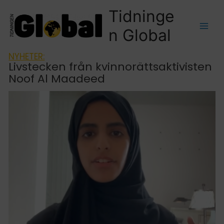
Tidninge
n Global
NYHETER:
Livstecken från kvinnorättsaktivisten
Noof Al Maadeed