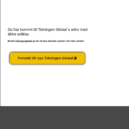
”Den enda vägen” är inte alltid den rätta
Du har kommit till Tidningen Global´s arkiv med
äldre artiklar.
Besök
tidningenglobal.se
för att läsa aktuella nyheter från hela världen.
Fortsätt till nya Tidningen Global
Ny facklig omröstning på Amazon inleds i februari