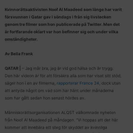
Kvinnorättsaktivisten Noof Al Maadeed som länge har varit
försvunnen i Qatar gav i söndags i från sig livstecken
genom tre filmer som hon publicerade på Twitter. Men det
är fortfarande oklart var hon befinner sig och under vilka
omständigheter.
Av Bella Frank
QATAR |
– Jag mår bra, jag är vid god hälsa och är trygg.
Den här videon är för att försäkra alla som har visat sitt stöd,
säger hon i en av filmerna,
rapporterar France 24
, dock utan
att antyda något om vad som har hänt under månaderna
som har gått sedan hon senast hördes av.
Människorättsorganisationen ALQST välkomnade nyheten
från Noof Al Maadeed på måndagen. ”Vi hoppas att det här
kommer att innebära ett steg för skyddet av kvinnliga