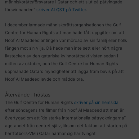
människorättsförsvarare i Qatar och ett slut på påtvingade
försvinnanden”
skriver ALQST på Twitter
.
I december larmade människorättsorganisationen the Gulf
Centre for Human Rights att man hade fått uppgifter om att
Noof Al Maadeed antingen var mördad av sin familj eller hölls
fången mot sin vilja. Då hade man inte sett eller hört några
livstecken av den qatariska kvinnorättsaktivisten sedan i
mitten av oktober, och the Gulf Centre for Human Rights
uppmanade Qatars myndigheter att lägga fram bevis på att
Noof Al Maadeed levde och mådde bra.
Återvände i höstas
The Gulf Centre for Human Rights
skriver på sin hemsida
efter söndagens tre filmer från Noof Al Maadeed att man är
övertygad om att ”de starka internationella påtryckningarna”,
agerandet från centret själv, liksom det faktum att starten på
herrfotbolls-VM i Qatar närmar sig har tvingat