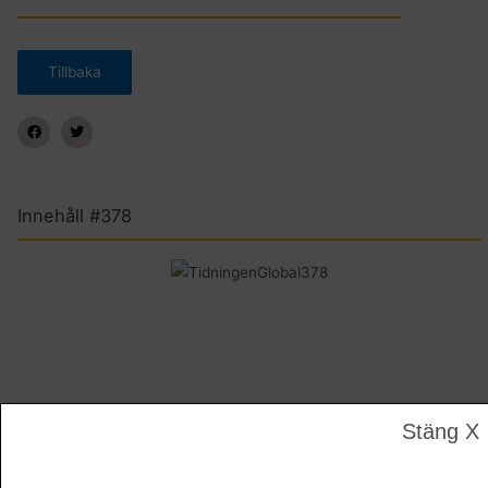
Innehåll #378
Stäng X