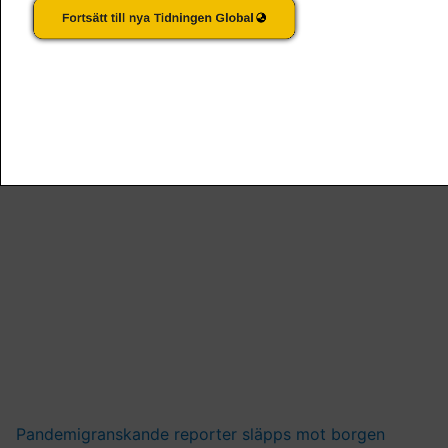
Fortsätt till nya Tidningen Global
Brottsutredning växer mot ex-president Donald Trump
Pandemigranskande reporter släpps mot borgen