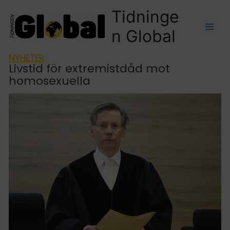
Tidninge
n Global
NYHETER:
Livstid för extremistdåd mot
homosexuella