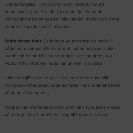
livstids fängelse i Tyskland för en knivattack mot ett
homosexuellt par i Dresden i oktober i fjol. En av de
knivhuggna männen avled av sina skador, medan den andre
mannen skadades svårt i attacken.
Enligt domen hade
20-åringen ett extremistiskt motiv till
dådet, som var specifikt riktat mot just homosexuella. Han
kunde spåras med hjälp av dna-spår. När han greps, två
veckor efter attacken, hade han en kniv i sin väska.
– Hans religiösa förvirring är så djupt rotad att han ville
mörda igen efter dådet, sade domaren Hans Schlüter-Staats
då domen förkunnades.
Mannen har inte förnekat brott, men hans försvarare yrkade
på ett lägre straff med hänvisning till förövarens ålder.