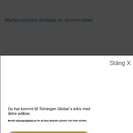
Maratonlöpare dödade av extremväder
Stäng X
Toppekonom: ”Väst frångår sitt ansvar under
pandemin”
Du har kommit till Tidningen Global´s arkiv med
äldre artiklar.
Besök
tidningenglobal.se
för att läsa aktuella nyheter från hela världen.