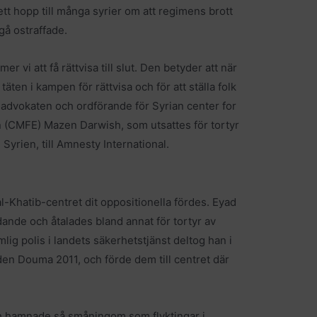
ett hopp till många syrier om att regimens brott
gå ostraffade.
 vi att få rättvisa till slut. Den betyder att när
täten i kampen för rättvisa och för att ställa folk
er advokaten och ordförande för Syrian center for
 (CMFE) Mazen Darwish, som utsattes för tortyr
 Syrien, till Amnesty International.
l-Khatib-centret dit oppositionella fördes. Eyad
ande och åtalades bland annat för tortyr av
g polis i landets säkerhetstjänst deltog han i
den Douma 2011, och förde dem till centret där
h hamnade så småningom som flyktingar i