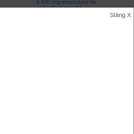
6 500 migrantarbetare har
dött inför Qatar-VM
Stäng X
Rapport om Khashoggi-
mordet ska släppas
FN: Iranska tjänstemän bör