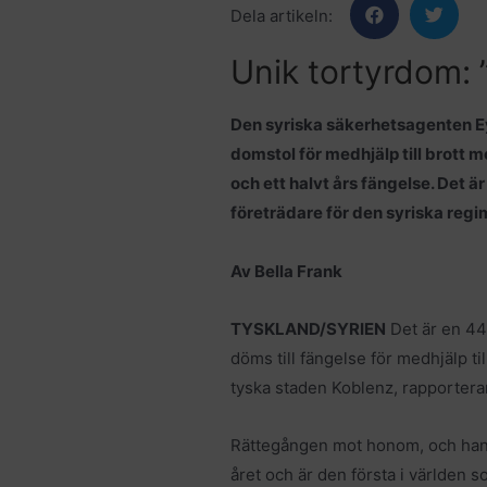
Dela artikeln:
Unik tortyrdom: ”R
Den syriska säkerhetsagenten Eya
domstol för medhjälp till brott 
och ett halvt års fängelse. Det ä
företrädare för den syriska regi
Av Bella Frank
TYSKLAND/SYRIEN
Det är en 44
döms till fängelse för medhjälp ti
tyska staden Koblenz, rapportera
Rättegången mot honom, och hans 
året och är den första i världen s