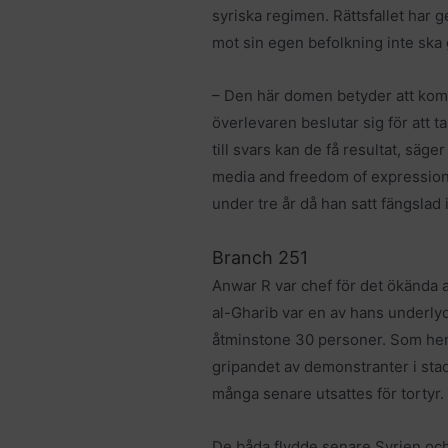
syriska regimen. Rättsfallet har g
mot sin egen befolkning inte ska 
– Den här domen betyder att kommer
överlevaren beslutar sig för att ta 
till svars kan de få resultat, säg
media and freedom of expression
under tre år då han satt fängslad i
Branch 251
Anwar R var chef för det ökända a
al-Gharib var en av hans underlyd
åtminstone 30 personer. Som hemli
gripandet av demonstranter i sta
många senare utsattes för tortyr.
De båda flydde senare Syrien oc