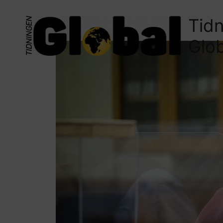
Tid
Glo