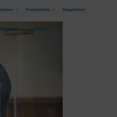
 nummer
Prenumerera
Skapa konto
 languages
Logga in