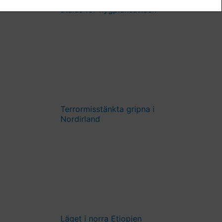
åtalas för flygplansattack
Terrormisstänkta gripna i
Nordirland
Läget i norra Etiopien