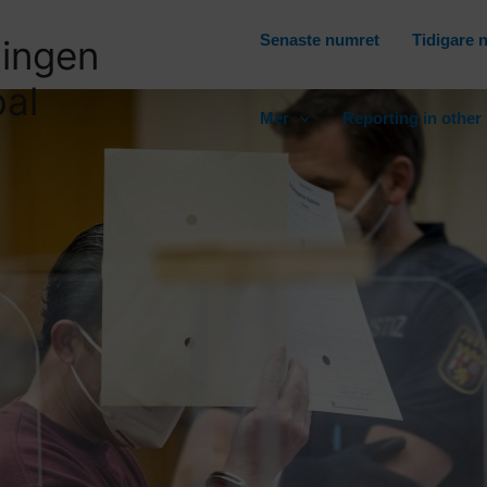
Senaste numret
Tidigare
ningen
bal
Mer
Reporting in other