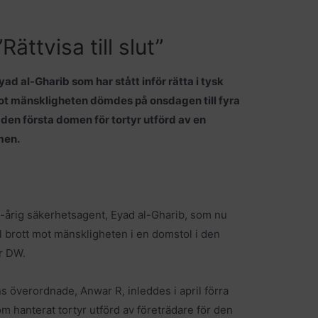
ättvisa till slut”
d al-Gharib som har stått inför rätta i tysk
mot mänskligheten dömdes på onsdagen till fyra
r den första domen för tortyr utförd av en
men.
-årig säkerhetsagent, Eyad al-Gharib, som nu
ll brott mot mänskligheten i en domstol i den
r DW.
överordnade, Anwar R, inleddes i april förra
om hanterat tortyr utförd av företrädare för den