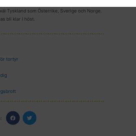
ler med deras släktingar, liksom med jurister och
i såväl Tyskland som Österrike, Sverige och Norge.
 bli klar i höst.
ör tortyr
ldig
igsbrott
: