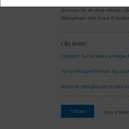
själva överlevt tortyr i Syrien el
aktivister för att driva rättsfall 
Rättegången mot Anwar R beräknas
Läs även:
Tyskland: Syrisk läkare anklagas f
Tortyranklagad förklarar sig osky
Historisk rättegång om syriska kr
Dela artikeln