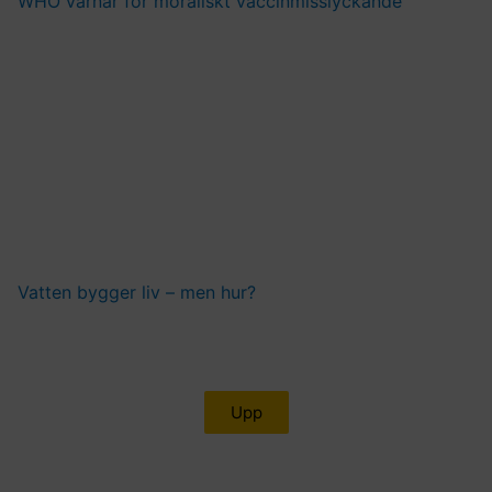
WHO varnar för moraliskt vaccinmisslyckande
Vatten bygger liv – men hur?
Upp