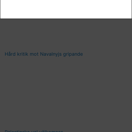
Hård kritik mot Navalnyjs gripande
Palestinska val välkomnas