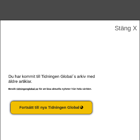
Stäng X
Afrikanskt frihandelsavtal världens största
Du har kommit till Tidningen Global´s arkiv med
äldre artiklar.
Besök
tidningenglobal.se
för att läsa aktuella nyheter från hela världen.
Fortsätt till nya Tidningen Global
B’Tselem: Israel är en apartheidstat