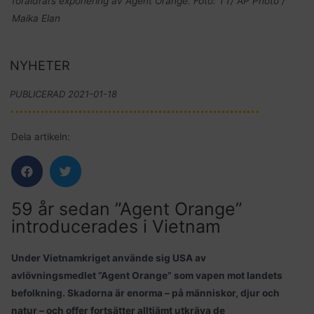
föräldrars exponering av Agent Orange. Foto: TT/ AP Photo /
Maika Elan
NYHETER
PUBLICERAD
2021-01-18
Dela artikeln:
59 år sedan ”Agent Orange”
introducerades i Vietnam
Under Vietnamkriget använde sig USA av
avlövningsmedlet ”Agent Orange” som vapen mot landets
befolkning. Skadorna är enorma – på människor, djur och
natur – och offer fortsätter alltjämt utkräva de