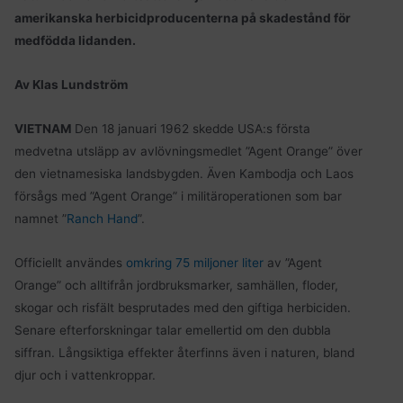
amerikanska herbicidproducenterna på skadestånd för
medfödda lidanden.
Av Klas Lundström
VIETNAM
Den 18 januari 1962 skedde USA:s första
medvetna utsläpp av avlövningsmedlet ”Agent Orange” över
den vietnamesiska landsbygden. Även Kambodja och Laos
försågs med ”Agent Orange” i militäroperationen som bar
namnet ”
Ranch Hand
”.
Officiellt användes
omkring 75 miljoner liter
av ”Agent
Orange” och alltifrån jordbruksmarker, samhällen, floder,
skogar och risfält besprutades med den giftiga herbiciden.
Senare efterforskningar talar emellertid om den dubbla
siffran. Långsiktiga effekter återfinns även i naturen, bland
djur och i vattenkroppar.