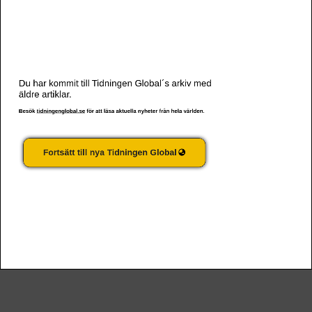
59 år sedan ”Agent Orange” introducerades i Vietnam
Du har kommit till Tidningen Global´s arkiv med
äldre artiklar.
Besök
tidningenglobal.se
för att läsa aktuella nyheter från hela världen.
Fortsätt till nya Tidningen Global
Afrikanskt frihandelsavtal världens största