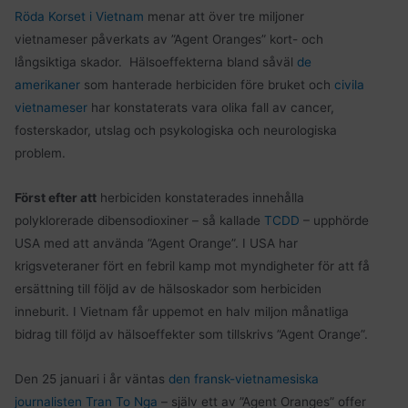
Röda Korset i Vietnam
menar att över tre miljoner
vietnameser påverkats av ”Agent Oranges” kort- och
långsiktiga skador. Hälsoeffekterna bland såväl
de
amerikaner
som hanterade herbiciden före bruket och
civila
vietnameser
har konstaterats vara olika fall av cancer,
fosterskador, utslag och psykologiska och neurologiska
problem.
Först efter att
herbiciden konstaterades innehålla
polyklorerade dibensodioxiner – så kallade
TCDD
– upphörde
USA med att använda ”Agent Orange”. I USA har
krigsveteraner fört en febril kamp mot myndigheter för att få
ersättning till följd av de hälsoskador som herbiciden
inneburit. I Vietnam får uppemot en halv miljon månatliga
bidrag till följd av hälsoeffekter som tillskrivs ”Agent Orange”.
Den 25 januari i år väntas
den fransk-vietnamesiska
journalisten Tran To Nga
­– själv ett av ”Agent Oranges” offer