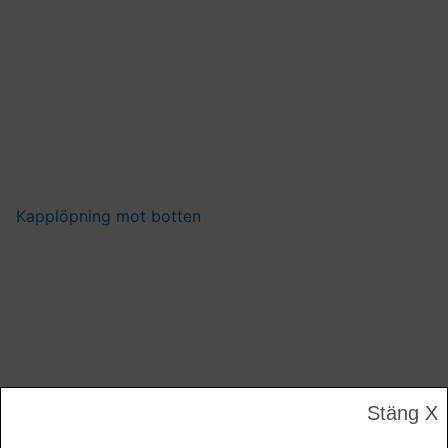
Kapplöpning mot botten
Stäng X