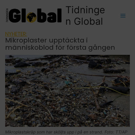
Tidninge
n Global
NYHETER:
Mikroplaster upptäckta i
människoblod för första gången
Mikroplastskräp som har sköljts upp i på en strand. Foto: TT/AP