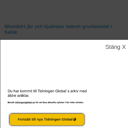
Misstänkt jäv och bjudresor bakom gruvbeslutet i
Kallak
Stäng X
Du har kommit till Tidningen Global´s arkiv med
äldre artiklar.
Besök
tidningenglobal.se
för att läsa aktuella nyheter från hela världen.
South Dakota – den amerikanska aborträttens nya
frontlinje
Fortsätt till nya Tidningen Global