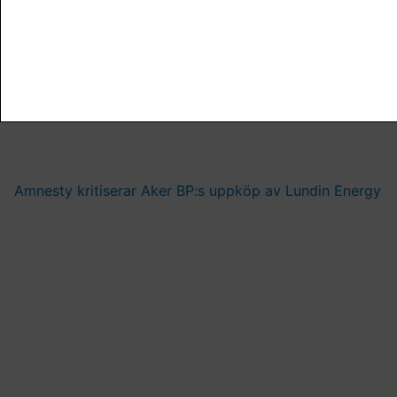
Amnesty kritiserar Aker BP:s uppköp av Lundin Energy