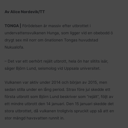
Av Alice Nordevik/TT
TONGA |
Förödelsen är massiv efter utbrottet i
undervattensvulkanen Hunga, som ligger vid en obebodd ö
drygt sex mil norr om önationen Tongas huvudstad
Nukualofa.
– Det var ett oerhört rejält utbrott, hela ön har slitits isär,
säger Björn Lund, seismolog vid Uppsala universitet.
Vulkanen var aktiv under 2014 och början av 2015, men
sedan stilla under en lång period. Strax före jul skedde ett
första utbrott som Björn Lund beskriver som ”rejält”, följt av
ett mindre utbrott den 14 januari. Den 15 januari skedde det
stora utbrottet, då vulkanen troligtvis spruckit upp så att en
stor mängd havsvatten runnit in.