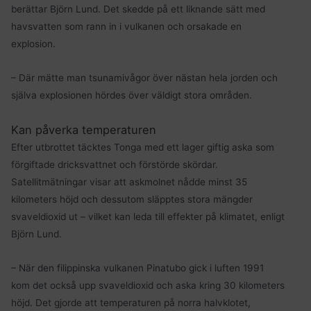
berättar Björn Lund. Det skedde på ett liknande sätt med
havsvatten som rann in i vulkanen och orsakade en
explosion.
– Där mätte man tsunamivågor över nästan hela jorden och
själva explosionen hördes över väldigt stora områden.
Kan påverka temperaturen
Efter utbrottet täcktes Tonga med ett lager giftig aska som
förgiftade dricksvattnet och förstörde skördar.
Satellitmätningar visar att askmolnet nådde minst 35
kilometers höjd och dessutom släpptes stora mängder
svaveldioxid ut – vilket kan leda till effekter på klimatet, enligt
Björn Lund.
– När den filippinska vulkanen Pinatubo gick i luften 1991
kom det också upp svaveldioxid och aska kring 30 kilometers
höjd. Det gjorde att temperaturen på norra halvklotet,