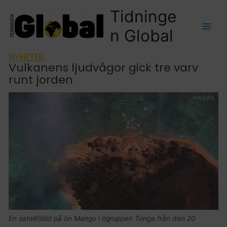
Tidninge
n Global
NYHETER:
Vulkanens ljudvågor gick tre varv
runt jorden
En satellitbild på ön Mango i ögruppen Tonga från den 20