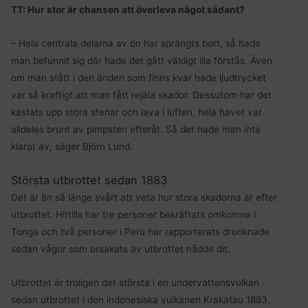
TT: Hur stor är chansen att överleva något sådant?
– Hela centrala delarna av ön har sprängts bort, så hade
man befunnit sig där hade det gått väldigt illa förstås. Även
om man stått i den änden som finns kvar hade ljudtrycket
var så kraftigt att man fått rejäla skador. Dessutom har det
kastats upp stora stenar och lava i luften, hela havet var
alldeles brunt av pimpsten efteråt. Så det hade man inte
klarat av, säger Björn Lund.
Största utbrottet sedan 1883
Det är än så länge svårt att veta hur stora skadorna är efter
utbrottet. Hittills har tre personer bekräftats omkomna i
Tonga och två personer i Peru har rapporterats drunknade
sedan vågor som orsakats av utbrottet nådde dit.
Utbrottet är troligen det största i en undervattensvulkan
sedan utbrottet i den indonesiska vulkanen Krakatau 1883,