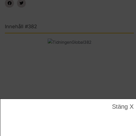
Innehåll #382
Stäng X
LEDARE | En källa till mångfald istället för död