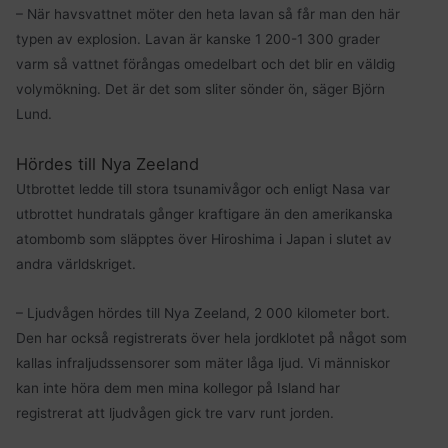
– När havsvattnet möter den heta lavan så får man den här
typen av explosion. Lavan är kanske 1 200-1 300 grader
varm så vattnet förångas omedelbart och det blir en väldig
volymökning. Det är det som sliter sönder ön, säger Björn
Lund.
Hördes till Nya Zeeland
Utbrottet ledde till stora tsunamivågor och enligt Nasa var
utbrottet hundratals gånger kraftigare än den amerikanska
atombomb som släpptes över Hiroshima i Japan i slutet av
andra världskriget.
– Ljudvågen hördes till Nya Zeeland, 2 000 kilometer bort.
Den har också registrerats över hela jordklotet på något som
kallas infraljudssensorer som mäter låga ljud. Vi människor
kan inte höra dem men mina kollegor på Island har
registrerat att ljudvågen gick tre varv runt jorden.