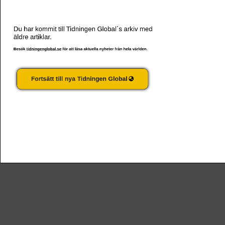
Du har kommit till Tidningen Global´s arkiv med
äldre artiklar.
Besök
tidningenglobal.se
för att läsa aktuella nyheter från hela världen.
Fortsätt till nya Tidningen Global
Afghanska kvinnor protesterade mot bortförande av
aktivister