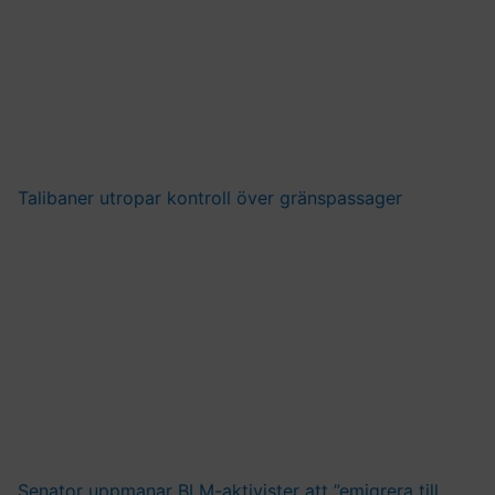
Talibaner utropar kontroll över gränspassager
Senator uppmanar BLM-aktivister att ”emigrera till