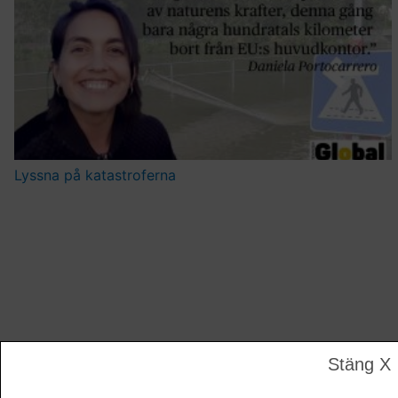
Lyssna på katastroferna
Stäng X