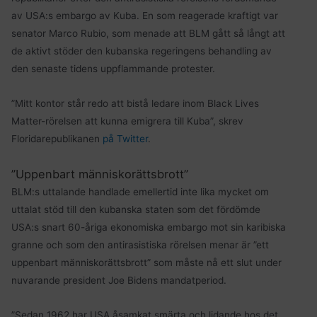
av USA:s embargo av Kuba. En som reagerade kraftigt var
senator Marco Rubio, som menade att BLM gått så långt att
de aktivt stöder den kubanska regeringens behandling av
den senaste tidens uppflammande protester.
”Mitt kontor står redo att bistå ledare inom Black Lives
Matter-rörelsen att kunna emigrera till Kuba”, skrev
Floridarepublikanen
på Twitter
.
”Uppenbart människorättsbrott”
BLM:s uttalande handlade emellertid inte lika mycket om
uttalat stöd till den kubanska staten som det fördömde
USA:s snart 60-åriga ekonomiska embargo mot sin karibiska
granne och som den antirasistiska rörelsen menar är ”ett
uppenbart människorättsbrott” som måste nå ett slut under
nuvarande president Joe Bidens mandatperiod.
”Sedan 1962 har USA åsamkat smärta och lidande hos det