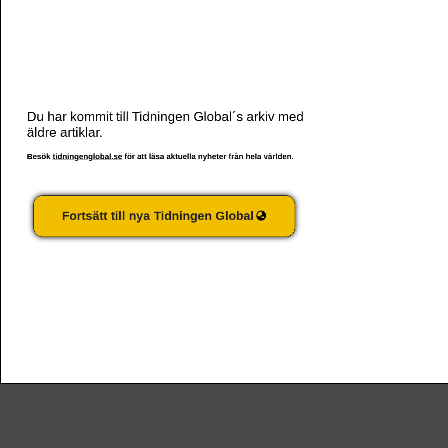
Västpapuaner avfärdar ny autonomilag
Du har kommit till Tidningen Global´s arkiv med
äldre artiklar.
Besök
tidningenglobal.se
för att läsa aktuella nyheter från hela världen.
Fortsätt till nya Tidningen Global
Textilarbetare protesterar mot outbetalda löner