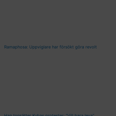
Ramaphosa: Uppviglare har försökt göra revolt
Han tonsätter Kubas protester: ”Vill bara leva”