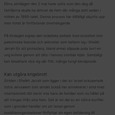
Förra söndagen den 2 maj hade satts som den dag då
familjerna skulle ha lämnat de hem där många bott sedan i
mitten av 1950-talet. Denna process har tillfälligt skjutits upp
men hotet är fortfarande överhängande.
På lördagen ingrep den israeliska polisen med brutalitet mot
palestinska boende och aktivister som befann sig i Sheikh
Jarrah för att protestera, bland annat släpade polis bort en
ung kvinna genom att slita i hennes vinröda hijab. Samtidigt
kan bosättare röra sig där fritt, många tungt beväpnade.
Kan utgöra krigsbrott
Striden i Sheikh Jarrah som ligger i det av Israel ockuperade
östra Jerusalem som landet också har annekterat i strid med
internationell rätt berör inte bara de familjer som nu håller på
att tvingas ifrån sina hem. Det är en del av en större konflikt
som i grunden handlar om att Israel genom
bosättarorganisationer förflyttar sin egen befolkning till