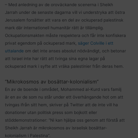
– Med anledning av de oroväckande scenerna i Sheikh
Jarrah under de senaste dagarna vill vi understryka att östra
Jerusalem forsätter att vara en del av ockuperad palestinsk
mark där internationell humanitär rätt är tillämplig.
Ockupationsmakten måste respektera och får inte konfiskera
privat egendom på ockuperad mark,
säger Colville i ett
uttalande
om det inte anses absolut nödvändigt, och betonar
att Israel inte har rätt att tvinga sina egna lagar på
ockuperad mark i syfte att vräka palestinier från deras hem.
”Mikrokosmos av bosättar-kolonialism”
En av de boende i området, Mohammed al-Kurd vars familj
är en av de som nu står under ett överhängande hot om att
tvingas ifrån sitt hem, skriver på Twitter att de inte vill ha
donationer utan politisk press som bojkott eller
stöddemonstrationer: ”Ni kan hjälpa oss genom att förstå att
Sheikh Jarrah är mikrokosmos av israelisk bosättar-
kolonialism i Palestina”.