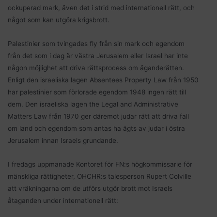
ockuperad mark, även det i strid med internationell rätt, och
något som kan utgöra krigsbrott.
Palestinier som tvingades fly från sin mark och egendom
från det som i dag är västra Jerusalem eller Israel har inte
någon möjlighet att driva rättsprocess om äganderätten.
Enligt den israeliska lagen Absentees Property Law från 1950
har palestinier som förlorade egendom 1948 ingen rätt till
dem. Den israeliska lagen the Legal and Administrative
Matters Law från 1970 ger däremot judar rätt att driva fall
om land och egendom som antas ha ägts av judar i östra
Jerusalem innan Israels grundande.
I fredags uppmanade Kontoret för FN:s högkommissarie för
mänskliga rättigheter, OHCHR:s talesperson Rupert Colville
att vräkningarna om de utförs utgör brott mot Israels
åtaganden under internationell rätt: