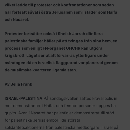
vilket ledde till protester och konfrontationer som sedan
har fortsatt såväl i östra Jerusalem som i städer som Haifa
och Nasaret.
Protester fortsätter också i Sheikh Jarrah där flera
palestinska familjer håller på att tvingas från sina hem, en
process som enligt FN-organet OHCHR kan utgöra
krigsbrott. Läget ser ut att förvärras ytterligare under
måndagen då en israelisk flaggparad var planerad genom
de muslimska kvarteren i gamla stan.
Av Bella Frank
ISRAEL-PALESTINA
På söndagskvällen sattes kravallpolis in
mot demonstranter i Haifa, och femton personer uppges ha
gripits. Även i Nasaret har palestinier demonstrerat till stöd
för palestinska Jerusalembor i de största
solidaritetsaktionerna från palestinska medborgare i Israel på