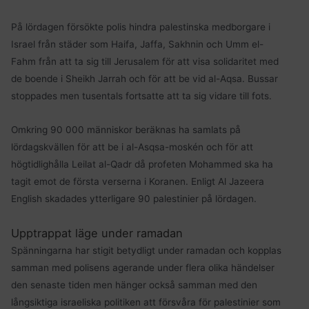
På lördagen försökte polis hindra palestinska medborgare i
Israel från städer som Haifa, Jaffa, Sakhnin och Umm el-
Fahm från att ta sig till Jerusalem för att visa solidaritet med
de boende i Sheikh Jarrah och för att be vid al-Aqsa. Bussar
stoppades men tusentals fortsatte att ta sig vidare till fots.
Omkring 90 000 människor beräknas ha samlats på
lördagskvällen för att be i al-Asqsa-moskén och för att
högtidlighålla Leilat al-Qadr då profeten Mohammed ska ha
tagit emot de första verserna i Koranen. Enligt Al Jazeera
English skadades ytterligare 90 palestinier på lördagen.
Upptrappat läge under ramadan
Spänningarna har stigit betydligt under ramadan och kopplas
samman med polisens agerande under flera olika händelser
den senaste tiden men hänger också samman med den
långsiktiga israeliska politiken att försvåra för palestinier som