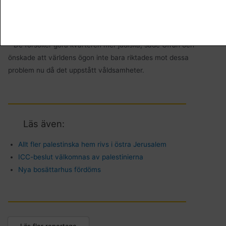
rättstvister som initierats av bosättarorganisationer går
tillbaka till i början av 1970-talet och i början av 1980-talet.
– De försöker göra kvarteren mer judiska, sade Ofran och
önskade att världens ögon inte bara riktades mot dessa
problem nu då det uppstått våldsamheter.
Läs även:
Allt fler palestinska hem rivs i östra Jerusalem
ICC-beslut välkomnas av palestinierna
Nya bosättarhus fördöms
Läs fler reportage