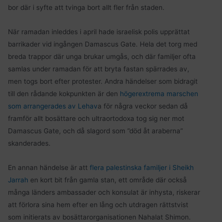
bor där i syfte att tvinga bort allt fler från staden.
När ramadan inleddes i april hade israelisk polis upprättat
barrikader vid ingången Damascus Gate. Hela det torg med
breda trappor där unga brukar umgås, och där familjer ofta
samlas under ramadan för att bryta fastan spärrades av,
men togs bort efter protester. Andra händelser som bidragit
till den rådande kokpunkten är den
högerextrema marschen
som arrangerades av Lehav
a för några veckor sedan då
framför allt bosättare och ultraortodoxa tog sig ner mot
Damascus Gate, och då slagord som ”död åt araberna”
skanderades.
En annan händelse är att
flera palestinska familjer i Sheikh
Jarrah
en kort bit från gamla stan, ett område där också
många länders ambassader och konsulat är inhysta, riskerar
att förlora sina hem efter en lång och utdragen rättstvist
som initierats av bosättarorganisationen Nahalat Shimon.