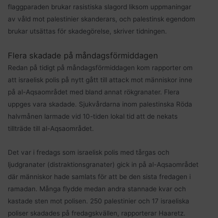
flaggparaden brukar rasistiska slagord liksom uppmaningar
av våld mot palestinier skanderars, och palestinsk egendom
brukar utsättas för skadegörelse, skriver tidningen.
Flera skadade på måndagsförmiddagen
Redan på tidigt på måndagsförmiddagen kom rapporter om
att israelisk polis på nytt gått till attack mot människor inne
på al-Aqsaområdet med bland annat rökgranater. Flera
uppges vara skadade. Sjukvårdarna inom palestinska Röda
halvmånen larmade vid 10-tiden lokal tid att de nekats
tillträde till al-Aqsaområdet.
Det var i fredags som israelisk polis med tårgas och
ljudgranater (distraktionsgranater) gick in på al-Aqsaområdet
där människor hade samlats för att be den sista fredagen i
ramadan. Många flydde medan andra stannade kvar och
kastade sten mot polisen. 250 palestinier och 17 israeliska
poliser skadades på fredagskvällen, rapporterar Haaretz.