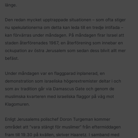
länge.
Den redan mycket upptrappade situationen – som ofta stiger
nu spekulationerna om detta kan leda till en tredje intifada –
kan förvärras under måndagen. På måndagen firar Israel att
staden återförenades 1967, en återförening som innebar en
ockupation av östra Jerusalem som sedan dess blivit allt mer
befäst.
Under måndagen var en flaggparad inplanerad, en
demonstration som israeliska högerextremister deltar i och
som av tradition går via Damascus Gate och genom de
muslimska kvarteren med israeliska flaggor på väg mot
Klagomuren.
Enligt Jerusalems polischef Doron Turgeman kommer
området att ”vara stängt för muslimer” från eftermiddagen
fram till 19.30 på kvällen, skriver Haaretz. I samband med