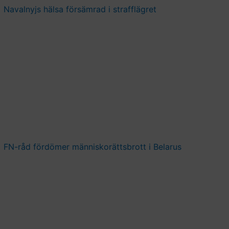
Navalnyjs hälsa försämrad i strafflägret
FN-råd fördömer människorättsbrott i Belarus