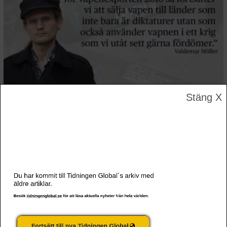
Stäng X
Den svenska vapenexporten ett uttryck för hyckleri
Du har kommit till Tidningen Global´s arkiv med
äldre artiklar.
Besök
tidningenglobal.se
för att läsa aktuella nyheter från hela världen.
Fortsätt till nya Tidningen Global