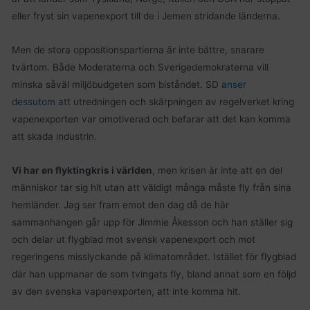
eller fryst sin vapenexport till de i Jemen stridande länderna.
Men de stora oppositionspartierna är inte bättre, snarare
tvärtom. Både Moderaterna och Sverigedemokraterna vill
minska såväl miljöbudgeten som biståndet. SD
anser
dessutom
att utredningen och skärpningen av regelverket kring
vapenexporten var omotiverad och befarar att det kan komma
att skada industrin.
Vi har en flyktingkris i världen
, men krisen är inte att en del
människor tar sig hit utan att väldigt många måste fly från sina
hemländer. Jag ser fram emot den dag då de här
sammanhangen går upp för Jimmie Åkesson och han ställer sig
och delar ut flygblad mot svensk vapenexport och mot
regeringens misslyckande på klimatområdet. Istället för flygblad
där han uppmanar de som tvingats fly, bland annat som en följd
av den svenska vapenexporten, att inte komma hit.