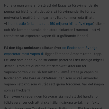
Hur ska man annars förstå att det läggs så försvinnande lite
pengar på bistånd, att det görs så försvinnande lite för att
motverka klimatförändringarna (vilket kommer leda till att
vi
inom trettio år kan ha runt 150 miljoner klimatflyktingar
) eller –
och här kommer kanske den stora elefanten i rummet – att vi
fortsätter att exportera vapen till krigsförande länder?
På den föga smickrande listan
över
de länder som Sverige
exporterar mest vapen till
ligger Förenade Arabemiraten i topp.
Ett land som är en av de stridande parterna i det blodiga kriget i
Jemen. Trots att vi införde ett demokratikriterium för
vapenexporten 2018 så fortsätter vi alltså att sälja vapen till
länder som inte bara är diktaturer utan som också använder
vapnen i ett krig som vi utåt sett gärna fördömer. Var det någon
som sa hyckleri?
Den svenska regeringen försvarar sig med att det handlar om
följdleveranser och att vi ska hålla ingångna avtal, men faktum
är att länder som Tyskland, Norge, Italien och USA har stoppat