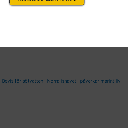
Nordirland tvingas implementera aborträtt
Bevis för sötvatten i Norra ishavet– påverkar marint liv