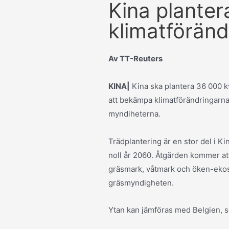
Kina planter
klimatföränd
Av
TT-Reuters
KINA|
Kina ska plantera 36 000 kv
att bekämpa klimatförändringarna
myndiheterna.
Trädplantering är en stor del i Ki
noll år 2060. Åtgärden kommer att l
gräsmark, våtmark och öken-ekos
gräsmyndigheten.
Ytan kan jämföras med Belgien, s