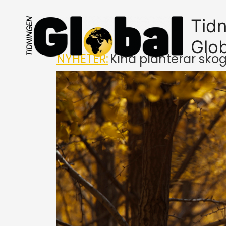
Tid
Glo
NYHETER:
Kina planterar sko