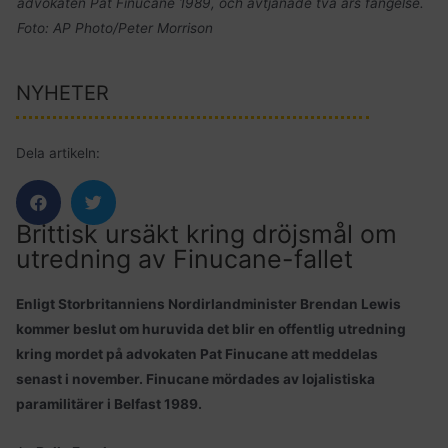
advokaten Pat Finucane 1989, och avtjänade två års fängelse.
Foto: AP Photo/Peter Morrison
NYHETER
Dela artikeln:
Brittisk ursäkt kring dröjsmål om
utredning av Finucane-fallet
Enligt Storbritanniens Nordirlandminister Brendan Lewis
kommer beslut om huruvida det blir en offentlig utredning
kring mordet på advokaten Pat Finucane att meddelas
senast i november. Finucane mördades av lojalistiska
paramilitärer i Belfast 1989.