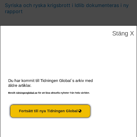
Syriska och ryska krigsbrott i Idlib dokumenteras i ny
rapport
Stäng X
Du har kommit till Tidningen Global´s arkiv med
äldre artiklar.
2 000 döda sedan konflikten i Cabo Delgado bröt ut
Besök
tidningenglobal.se
för att läsa aktuella nyheter från hela världen.
Fortsätt till nya Tidningen Global