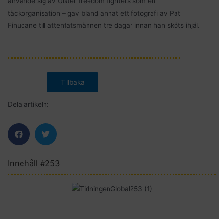
använde sig av Ulster freedom fighters som en
täckorganisation – gav bland annat ett fotografi av Pat
Finucane till attentatsmännen tre dagar innan han sköts ihjäl.
Dela artikeln:
Innehåll #253