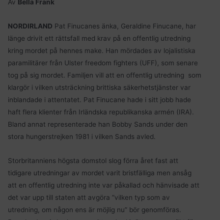
Av
Bella Frank
NORDIRLAND
Pat Finucanes änka, Geraldine Finucane, har
länge drivit ett rättsfall med krav på en offentlig utredning
kring mordet på hennes make. Han mördades av lojalistiska
paramilitärer från Ulster freedom fighters (UFF), som senare
tog på sig mordet. Familjen vill att en offentlig utredning
som
klargör i vilken utsträckning brittiska säkerhetstjänster var
inblandade i attentatet. Pat Finucane hade i sitt jobb hade
haft flera klienter från Irländska republikanska armén (IRA).
Bland annat representerade han Bobby Sands under den
stora hungerstrejken 1981 i vilken Sands avled.
Storbritanniens högsta domstol slog förra året fast att
tidigare utredningar av mordet varit bristfälliga men ansåg
att en offentlig utredning inte var påkallad och hänvisade att
det var upp till staten att avgöra ”vilken typ som av
utredning, om någon ens är möjlig nu” bör genomföras.