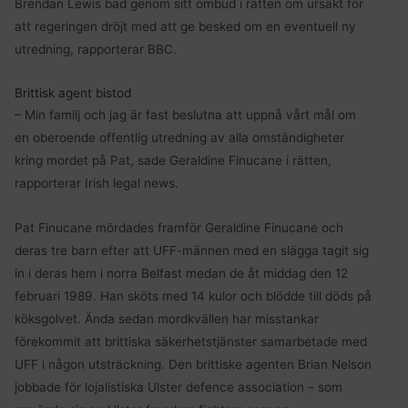
Brendan Lewis bad genom sitt ombud i rätten om ursäkt för
att regeringen dröjt med att ge besked om en eventuell ny
utredning, rapporterar BBC.
Brittisk agent bistod
– Min familj och jag är fast beslutna att uppnå vårt mål om
en oberoende offentlig utredning av alla omständigheter
kring mordet på Pat, sade Geraldine Finucane i rätten,
rapporterar Irish legal news.
Pat Finucane mördades framför Geraldine Finucane och
deras tre barn efter att UFF-männen med en slägga tagit sig
in i deras hem i norra Belfast medan de åt middag den 12
februari 1989. Han sköts med 14 kulor och blödde till döds på
köksgolvet. Ända sedan mordkvällen har misstankar
förekommit att brittiska säkerhetstjänster samarbetade med
UFF i någon utsträckning. Den brittiske agenten Brian Nelson
jobbade för lojalistiska Ulster defence association – som