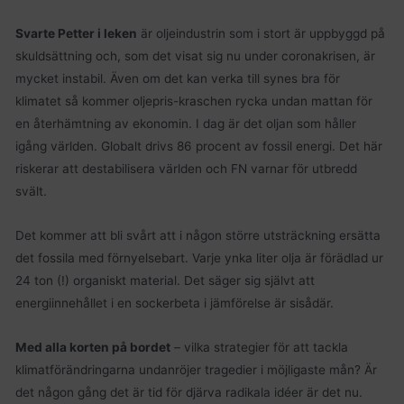
Svarte Petter i leken
är oljeindustrin som i stort är uppbyggd på
skuldsättning och, som det visat sig nu under coronakrisen, är
mycket instabil. Även om det kan verka till synes bra för
klimatet så kommer oljepris-kraschen rycka undan mattan för
en återhämtning av ekonomin. I dag är det oljan som håller
igång världen. Globalt drivs 86 procent av fossil energi. Det här
riskerar att destabilisera världen och FN varnar för utbredd
svält.
Det kommer att bli svårt att i någon större utsträckning ersätta
det fossila med förnyelsebart. Varje ynka liter olja är förädlad ur
24 ton (!) organiskt material. Det säger sig självt att
energiinnehållet i en sockerbeta i jämförelse är sisådär.
Med alla korten på bordet
– vilka strategier för att tackla
klimatförändringarna undanröjer tragedier i möjligaste mån? Är
det någon gång det är tid för djärva radikala idéer är det nu.