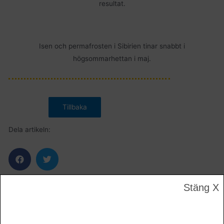
resultat.
Isen och permafrosten i Sibirien tinar snabbt i
högsommarhettan i maj.
Dela artikeln:
Stäng X
Innehåll #218