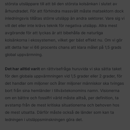
största utsläppare till att bli den största kolsänkan i slutet av
århundradet. För att förhindra massvält måste matsektorn dock
inledningsvis tillåtas större utsläpp än andra sektorer. Vare sig vi
vill det eller inte krävs teknik för negativa utsläpp. Allra mest
avgörande för att lyckas är att bibehålla de naturliga
kolsänkorna i ekosystemen, vilket ger bäst effekt nu. Om vi gör
allt detta har vi 66 procents chans att klara målet på 1,5 grads
global uppvärmning.
Det har alltid varit
en rättvisefråga huruvida vi ska sätta taket
för den globala uppvärmningen vid 1,5 grader eller 2 grader, för
det handlar om miljoner och åter miljoner människor ska tvingas
bort från sina hemländer i tillväxtekonomins namn. Visionerna
om en bättre och fossilfri värld måste alltså, per definition, ta
avstamp från de mest kritiska situationerna och behoven hos
de mest utsatta. Därför måste också de länder som kan ta
ledningen i utsläppsminskningen göra det.