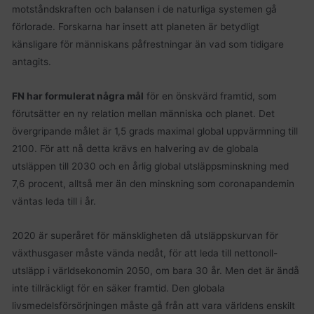
motståndskraften och balansen i de naturliga systemen gå
förlorade. Forskarna har insett att planeten är betydligt
känsligare för människans påfrestningar än vad som tidigare
antagits.
FN har formulerat några mål
för en önskvärd framtid, som
förutsätter en ny relation mellan människa och planet. Det
övergripande målet är 1,5 grads maximal global uppvärmning till
2100. För att nå detta krävs en halvering av de globala
utsläppen till 2030 och en årlig global utsläppsminskning med
7,6 procent, alltså mer än den minskning som coronapandemin
väntas leda till i år.
2020 är superåret för mänskligheten då utsläppskurvan för
växthusgaser måste vända nedåt, för att leda till nettonoll-
utsläpp i världsekonomin 2050, om bara 30 år. Men det är ändå
inte tillräckligt för en säker framtid. Den globala
livsmedelsförsörjningen måste gå från att vara världens enskilt