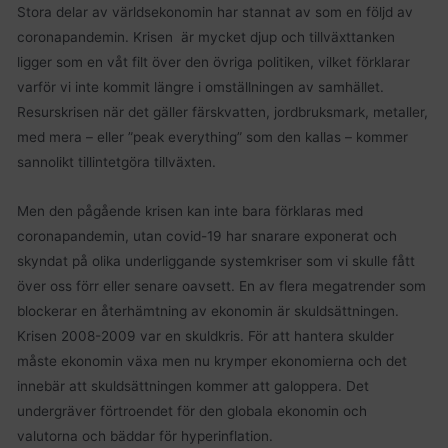
Stora delar av världsekonomin har stannat av som en följd av
coronapandemin. Krisen är mycket djup och tillväxttanken
ligger som en våt filt över den övriga politiken, vilket förklarar
varför vi inte kommit längre i omställningen av samhället.
Resurskrisen när det gäller färskvatten, jordbruksmark, metaller,
med mera – eller ”peak everything” som den kallas – kommer
sannolikt tillintetgöra tillväxten.
Men den pågående krisen kan inte bara förklaras med
coronapandemin, utan covid-19 har snarare exponerat och
skyndat på olika underliggande systemkriser som vi skulle fått
över oss förr eller senare oavsett. En av flera megatrender som
blockerar en återhämtning av ekonomin är skuldsättningen.
Krisen 2008-2009 var en skuldkris. För att hantera skulder
måste ekonomin växa men nu krymper ekonomierna och det
innebär att skuldsättningen kommer att galoppera. Det
undergräver förtroendet för den globala ekonomin och
valutorna och bäddar för hyperinflation.