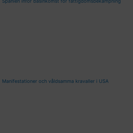
Spanien inför basinkomst för fattigdomsbekämpning
Manifestationer och våldsamma kravaller i USA