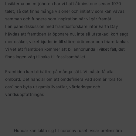
Insikterna om miljöhoten har vi haft åtminstone sedan 1970-
talet, så det finns många visioner och initiativ som kan vävas
samman och fungera som inspiration när vi går framåt.
I en paneldiskussion med framtidsforskare inför Earth Day
hävdas att framtiden är öppnare nu, inte så utstakad, kort sagt
mer osäker, vilket bjuder in till större drömmar och friare tankar.
Vi vet att framtiden kommer att bli annorlunda i vilket fall, det
finns ingen väg tillbaka till fossilsamhället.
Framtiden kan bli bättre på många sätt. Vi måste få alla
ombord. Det handlar om att omdefiniera vad som är ”bra för
oss” och byta ut gamla livsstilar, värderingar och
världsuppfattningar.
Hundar kan lukta sig till coronaviruset, visar preliminära