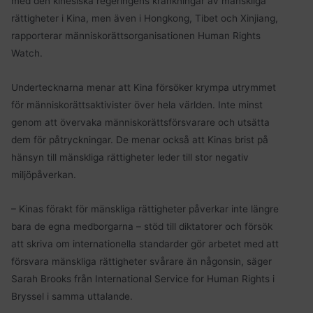
med den kinesiska regeringens kränkningar av mänskliga
rättigheter i Kina, men även i Hongkong, Tibet och Xinjiang,
rapporterar människorättsorganisationen Human Rights
Watch.
Undertecknarna menar att Kina försöker krympa utrymmet
för människorättsaktivister över hela världen. Inte minst
genom att övervaka människorättsförsvarare och utsätta
dem för påtryckningar. De menar också att Kinas brist på
hänsyn till mänskliga rättigheter leder till stor negativ
miljöpåverkan.
– Kinas förakt för mänskliga rättigheter påverkar inte längre
bara de egna medborgarna – stöd till diktatorer och försök
att skriva om internationella standarder gör arbetet med att
försvara mänskliga rättigheter svårare än någonsin, säger
Sarah Brooks från International Service for Human Rights i
Bryssel i samma uttalande.