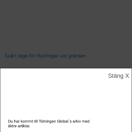
Svårt läge för flyktingar vid gränsen
Stäng X
Du har kommit till Tidningen Global´s arkiv med
äldre artiklar.