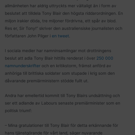
allmänheten har aldrig uttryckts mer vältaligt än i form av
beslutet att tilldela Tony Blair den högsta riddarordningen. En
miljon irakier döda, tre miljoner fördrivna, ett spår av blod.
Res er, Sir Tony!” skriver den australiensiske journalisten och
författaren John Pilger i
en tweet
.
I sociala medier har namninsamlingar mot drottningens
beslut att adla Tony Blair hittills renderat i över
250 000
namnunderskrifter
och en kritikstorm, främst anförd av
anhöriga till brittiska soldater som stupade i krig som den
dåvarande premiärministern stödde fullt ut.
Andra har emellertid kommit till Tony Blairs undsättning och
ser ett adlande av Labours senaste premiärminister som en
politisk triumf:
– Mina gratulationer till Tony Blair för detta erkännande för
hans tjänstgörande för vårt land, säger nuvarande