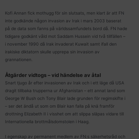
Kofi Annan fick mothugg för sin slutsats, men klart är att FN
inte godkände någon invasion av Irak i mars 2003 baserat
på de data som fanns på världssamfundets bord då. FN hade
tidigare godkänt våld mot Saddam Hussein vid två tillfällen –
i november 1990 då Irak invaderat Kuwait samt ifall den
irakiske diktatorn skulle upprepa sin invasion av
grannationen.
Åtgärder vidtogs ­– vid händelse av åtal
Snart tjugo år efter invasionen av Irak och i ett läge då USA
dragit tillbaka trupperna ur Afghanistan – ett annat land som
George W Bush och Tony Blair lade grunden för regimskifte i
– ser det ändå ut som om Blair kan falla på knä framför
drottning Elizabeth II i visshet om att slippa släpas vidare till
Internationella brottmålsdomstolen i Haag.
I egenskap av permanent medlem av FN:s säkerhetsråd och