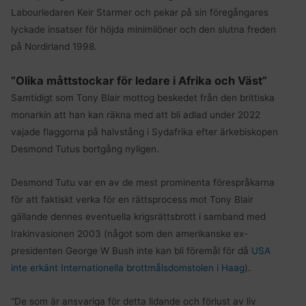
Labourledaren Keir Starmer och pekar på sin föregångares
lyckade insatser för höjda minimilöner och den slutna freden
på Nordirland 1998.
”Olika måttstockar för ledare i Afrika och Väst”
Samtidigt som Tony Blair mottog beskedet från den brittiska
monarkin att han kan räkna med att bli adlad under 2022
vajade flaggorna på halvstång i Sydafrika efter ärkebiskopen
Desmond Tutus bortgång nyligen.
Desmond Tutu var en av de mest prominenta förespråkarna
för att faktiskt verka för en rättsprocess mot Tony Blair
gällande dennes eventuella krigsrättsbrott i samband med
Irakinvasionen 2003 (något som den amerikanske ex-
presidenten George W Bush inte kan bli föremål för då
USA
inte erkänt Internationella brottmålsdomstolen i Haag
).
”De som är ansvariga för detta lidande och förlust av liv