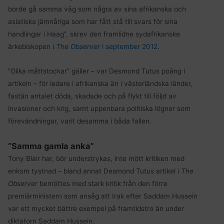
borde gå samma väg som några av sina afrikanska och
asiatiska jämnåriga som har fått stå till svars för sina
handlingar i Haag”, skrev den framlidne sydafrikanske
ärkebiskopen i
The Observer
i september 2012
.
”Olika måttstockar” gäller – var Desmond Tutus poäng i
artikeln – för ledare i afrikanska än i västerländska länder,
fastän antalet döda, skadade och på flykt till följd av
invasioner och krig, samt uppenbara politiska lögner som
förevändningar, varit desamma i båda fallen.
”Samma gamla anka”
Tony Blair har, bör understrykas, inte mött kritiken med
enkom tystnad – bland annat Desmond Tutus artikel i
The
Observer
bemöttes med stark kritik från den förre
premiärministern som ansåg att Irak efter Saddam Hussein
var ett mycket bättre exempel på framtidstro än under
diktatorn Saddam Hussein.