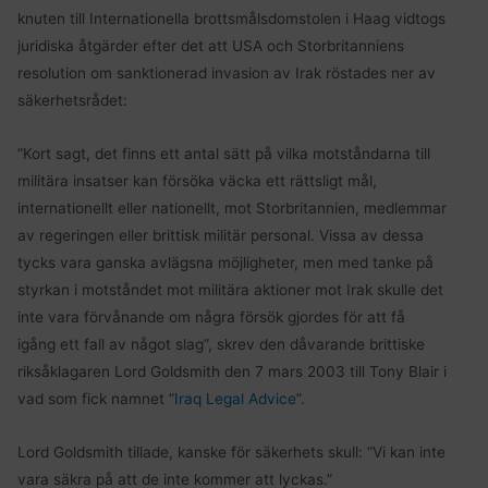
knuten till Internationella brottsmålsdomstolen i Haag vidtogs
juridiska åtgärder efter det att USA och Storbritanniens
resolution om sanktionerad invasion av Irak röstades ner av
säkerhetsrådet:
”Kort sagt, det finns ett antal sätt på vilka motståndarna till
militära insatser kan försöka väcka ett rättsligt mål,
internationellt eller nationellt, mot Storbritannien, medlemmar
av regeringen eller brittisk militär personal. Vissa av dessa
tycks vara ganska avlägsna möjligheter, men med tanke på
styrkan i motståndet mot militära aktioner mot Irak skulle det
inte vara förvånande om några försök gjordes för att få
igång ett fall av något slag”, skrev den dåvarande brittiske
riksåklagaren Lord Goldsmith den 7 mars 2003 till Tony Blair i
vad som fick namnet ”
Iraq Legal Advice
”.
Lord Goldsmith tillade, kanske för säkerhets skull: ”Vi kan inte
vara säkra på att de inte kommer att lyckas.”