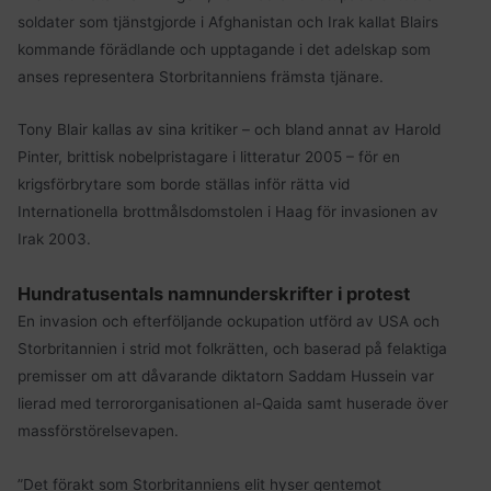
soldater som tjänstgjorde i Afghanistan och Irak kallat Blairs
kommande förädlande och upptagande i det adelskap som
anses representera Storbritanniens främsta tjänare.
Tony Blair kallas av sina kritiker – och bland annat av Harold
Pinter, brittisk nobelpristagare i litteratur 2005 – för en
krigsförbrytare som borde ställas inför rätta vid
Internationella brottmålsdomstolen i Haag för invasionen av
Irak 2003.
Hundratusentals namnunderskrifter i protest
En invasion och efterföljande ockupation utförd av USA och
Storbritannien i strid mot folkrätten, och baserad på felaktiga
premisser om att dåvarande diktatorn Saddam Hussein var
lierad med terrororganisationen al-Qaida samt huserade över
massförstörelsevapen.
”Det förakt som Storbritanniens elit hyser gentemot