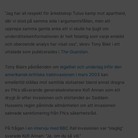
”Jag har all respekt för ärkebiskop Tutus kamp mot apartheid,
där vi stod på samma sida i argumentsfållan, men att
upprepa samma gamla anka att vi skulle ha ljugit om
underrättelseinformationen är helt felaktig som varje enskild
och oberoende analys har visat oss”, skrev Tony Blair i ett
uttalade som publicerades i
The Guardian
.
Tony Blairs påståenden om
legalitet och underlag inför den
amerikansk-brittiska Irakinvasionen i mars 2003
kan
emellertid ställas mot samtida slutsatser bland annat dragna
av FN:s dåvarande generalsekreterare Kofi Annan som ett
drygt år efter invasionen och störtandet av Saddam
Husseins regim påminde allmänheten om att invasionen
saknade sanktionering från FN:s säkerhetsråd.
På frågan i
en intervju med BBC
ifall invasionen var ”olaglig”
svarade Kofi Annan: ”Ja, om du så vill.”