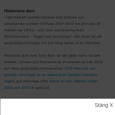
Historiens dom
I takt med att samma talibaner som brittiska och
amerikanska soldater störtade 2001–2002 har återvänt till
makten har USA:s – och i stor utsträckning även
Storbritanniens – ”kriget mot terrorismen” nått slutet på sitt
geopolitiska kretslopp och kan börja benas ut av historiker.
Historiens dom över Tony Blair när det gäller hans roll som
arkitekt, utövare och försvarare av invasionen av Irak 2003
och dess geopolitiska konsekvenser (
ISIS framväxt och
lyckade värvningar av ex-ledare inom Saddam Husseins
regim
) och mänskliga offer (
minst en halv miljoner mellan
2003 och 2011
) är splittrad.
Och i tider då ex-premiärministern och Labourreformatorn
Stäng X
står på tröskeln till att bli adlad och förevigad i brittiskt
mannaminne har Tony Blairs inblandning i trauman, sår och