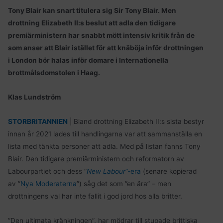
Tony Blair kan snart titulera sig Sir Tony Blair. Men
drottning Elizabeth II:s beslut att adla den tidigare
premiärministern har snabbt mött intensiv kritik från de
som anser att Blair istället för att knäböja inför drottningen
i London bör halas inför domare i Internationella
brottmålsdomstolen i Haag.
Klas Lundström
STORBRITANNIEN
| Bland drottning Elizabeth II:s sista bestyr
innan år 2021 lades till handlingarna var att sammanställa en
lista med tänkta personer att adla. Med på listan fanns Tony
Blair. Den tidigare premiärministern och reformatorn av
Labourpartiet och dess ”
New Labour
”-era
(senare kopierad
av ”
Nya Moderaterna
”) såg det som ”en ära” – men
drottningens val har inte fallit i god jord hos alla britter.
”Den ultimata kränkningen”, har mödrar till stupade brittiska