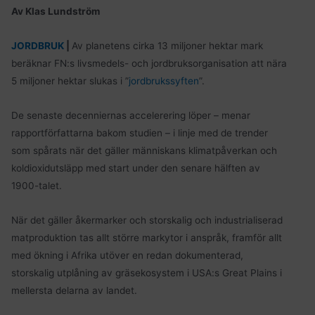
Av Klas Lundström
JORDBRUK
|
Av planetens cirka 13 miljoner hektar mark
beräknar FN:s livsmedels- och jordbruksorganisation att nära
5 miljoner hektar slukas i ”
jordbrukssyften
”.
De senaste decenniernas accelerering löper – menar
rapportförfattarna bakom studien – i linje med de trender
som spårats när det gäller människans klimatpåverkan och
koldioxidutsläpp med start under den senare hälften av
1900-talet.
När det gäller åkermarker och storskalig och industrialiserad
matproduktion tas allt större markytor i anspråk, framför allt
med ökning i Afrika utöver en redan dokumenterad,
storskalig utplåning av gräsekosystem i USA:s Great Plains i
mellersta delarna av landet.