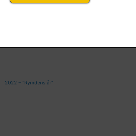
Åkermarker sväljer allt större ytor
2022 – ”Rymdens år”