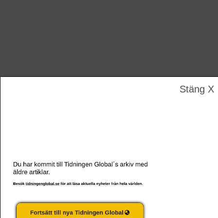
Stäng X
Twitterkonto för republikan indraget för desinformation
Du har kommit till Tidningen Global´s arkiv med
äldre artiklar.
Besök
tidningenglobal.se
för att läsa aktuella nyheter från hela världen.
Fortsätt till nya Tidningen Global