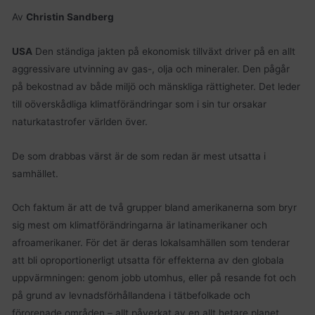
Av
Christin Sandberg
USA
Den ständiga jakten på ekonomisk tillväxt driver på en allt
aggressivare utvinning av gas-, olja och mineraler. Den pågår
på bekostnad av både miljö och mänskliga rättigheter. Det leder
till oöverskådliga klimatförändringar som i sin tur orsakar
naturkatastrofer världen över.
De som drabbas värst är de som redan är mest utsatta i
samhället.
Och faktum är att de två grupper bland amerikanerna som bryr
sig mest om klimatförändringarna är latinamerikaner och
afroamerikaner. För det är deras lokalsamhällen som tenderar
att bli oproportionerligt utsatta för effekterna av den globala
uppvärmningen: genom jobb utomhus, eller på resande fot och
på grund av levnadsförhållandena i tätbefolkade och
förorenade områden – allt påverkat av en allt hetare planet.