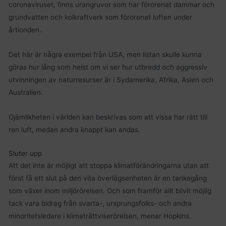
coronaviruset, finns urangruvor som har förorenat dammar och
grundvatten och kolkraftverk som förorenat luften under
årtionden.
Det här är några exempel från USA, men listan skulle kunna
göras hur lång som helst om vi ser hur utbredd och aggressiv
utvinningen av naturresurser är i Sydamerika, Afrika, Asien och
Australien.
Ojämlikheten i världen kan beskrivas som att vissa har rätt till
ren luft, medan andra knappt kan andas.
Sluter upp
Att det inte är möjligt att stoppa klimatförändringarna utan att
först få ett slut på den vita överlägsenheten är en tankegång
som växer inom miljörörelsen. Och som framför allt blivit möjlig
tack vara bidrag från svarta-, ursprungsfolks- och andra
minoritetsledare i klimaträttviserörelsen, menar Hopkins.