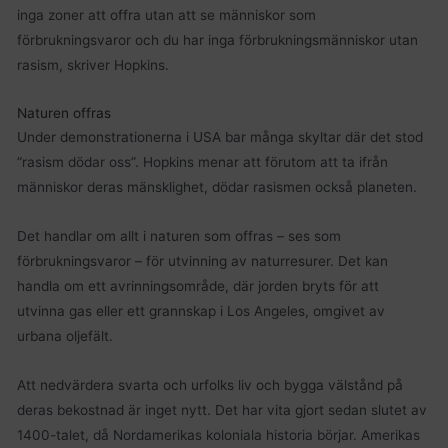
inga zoner att offra utan att se människor som
förbrukningsvaror och du har inga förbrukningsmänniskor utan
rasism, skriver Hopkins.
Naturen offras
Under demonstrationerna i USA bar många skyltar där det stod
”rasism dödar oss”. Hopkins menar att förutom att ta ifrån
människor deras mänsklighet, dödar rasismen också planeten.
Det handlar om allt i naturen som offras – ses som
förbrukningsvaror – för utvinning av naturresurer. Det kan
handla om ett avrinningsområde, där jorden bryts för att
utvinna gas eller ett grannskap i Los Angeles, omgivet av
urbana oljefält.
Att nedvärdera svarta och urfolks liv och bygga välstånd på
deras bekostnad är inget nytt. Det har vita gjort sedan slutet av
1400-talet, då Nordamerikas koloniala historia börjar. Amerikas