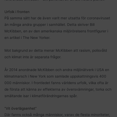
Urfolk i fronten
På samma sätt har de även varit mer utsatta för coronaviruset
än många andra grupper i samhället. Detta skriver Bill
McKibben, en av den amerikanska miljörörelsens frontfigurer i
en artikel i The New Yorker.
Mot bakgrund av detta menar McKibben att rasism, polisvåld
och klimat inte är separata frågor.
År 2014 anordnade McKibben och andra miljönätverk i USA en
klimatmarsch i New York som samlade uppskattningsvis 400
000 människor. I frontledet fanns världens urfolk, vilka ofta är
de första att känna av effekterna av översvämningar, torka och
smältande isar i klimatförändringarnas spår.
”Vit överlägsenhet”
Där fanns också många människor, varav de flesta minoriteter,