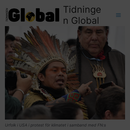
Tidninge
n Global
Urfolk i USA i protest för klimatet i samband med FN:s